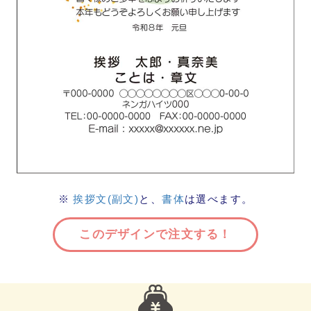
※
挨拶文(副文)
と、
書体
は選べます。
このデザインで注文する！