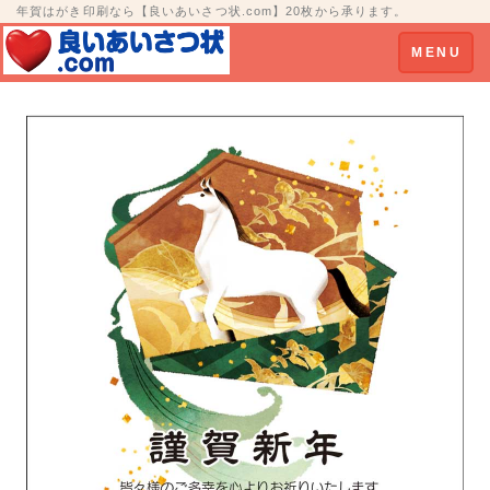
年賀はがき印刷なら【良いあいさつ状.com】20枚から承ります。
Toggle
MENU
navigation