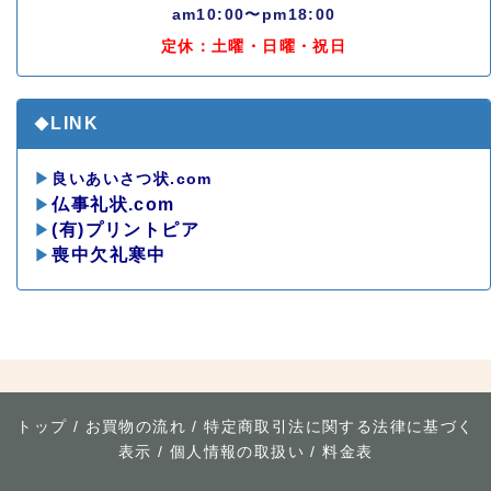
am10:00〜pm18:00
定休：土曜・日曜・祝日
LINK
◆
▶
良いあいさつ状.com
▶
仏事礼状.com
▶
(有)プリントピア
▶
喪中欠礼寒中
*
トップ
/
お買物の流れ
/
特定商取引法に関する法律に基づく
表示
/
個人情報の取扱い
/
料金表