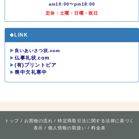
am10:00〜pm18:00
定休：土曜・日曜・祝日
LINK
◆
▶
良いあいさつ状.com
▶
仏事礼状.com
▶
(有)プリントピア
▶
喪中欠礼寒中
*
トップ
/
お買物の流れ
/
特定商取引法に関する法律に基づく
表示
/
個人情報の取扱い
/
料金表