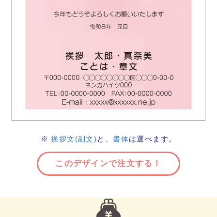
※
挨拶文(副文)
と、
書体
は選べます。
このデザインで注文する！