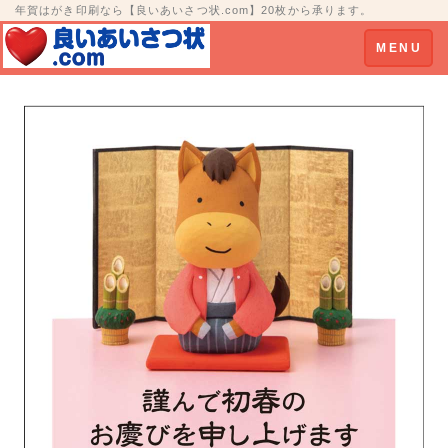
年賀はがき印刷なら【良いあいさつ状.com】20枚から承ります。
Toggle
MENU
navigation