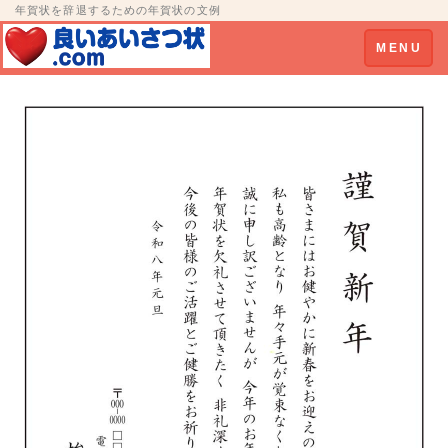
年賀状を辞退するための年賀状の文例
Toggle
MENU
navigation