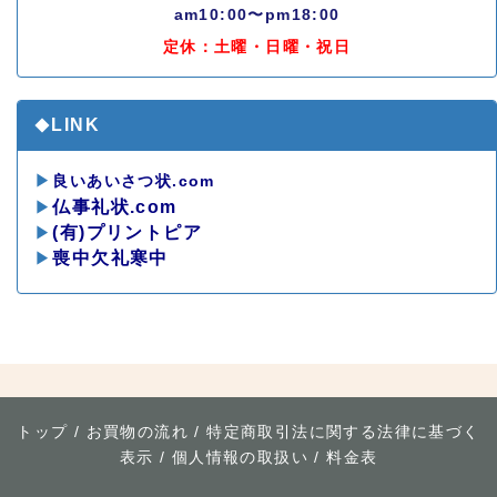
am10:00〜pm18:00
定休：土曜・日曜・祝日
LINK
◆
▶
良いあいさつ状.com
▶
仏事礼状.com
▶
(有)プリントピア
▶
喪中欠礼寒中
*
トップ
/
お買物の流れ
/
特定商取引法に関する法律に基づく
表示
/
個人情報の取扱い
/
料金表