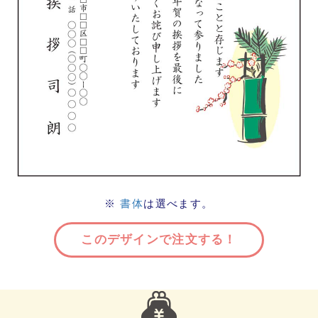
※
書体
は選べます。
このデザインで注文する！